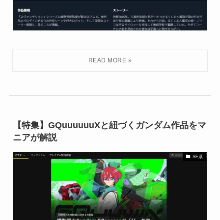
【特集】GQuuuuuuXと紐づくガンダム作品をマ
ニアが解説
SF系