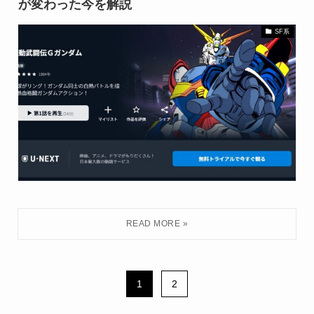
が変わった今を解説
SF系
1
2