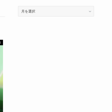
ア
ー
カ
イ
ブ
系