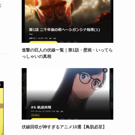
な
進撃の巨人の伏線一覧｜第1話・壁画・いってら
っしゃいの真相
系
伏線回収が神すぎるアニメ10選【鳥肌必至】