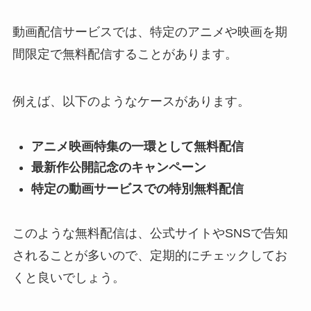
動画配信サービスでは、特定のアニメや映画を期
間限定で無料配信することがあります。
例えば、以下のようなケースがあります。
アニメ映画特集の一環として無料配信
最新作公開記念のキャンペーン
特定の動画サービスでの特別無料配信
このような無料配信は、公式サイトやSNSで告知
されることが多いので、定期的にチェックしてお
くと良いでしょう。