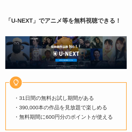
「U-NEXT」でアニメ等を無料視聴できる！
・31日間の無料お試し期間がある
・390,000本の作品を見放題で楽しめる
・無料期間に600円分のポイントが使える