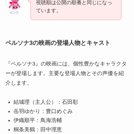
視聴順は公開の順番と同じになっ
ています。
ピンク
ペルソナ3の映画の登場人物とキャスト
『ペルソナ3』の映画には、個性豊かなキャラクタ
ーが登場します。主要な登場人物とその声優を紹
介します。
結城理（主人公）：石田彰
岳羽ゆかり：豊口めぐみ
伊織順平：鳥海浩輔
桐条美鶴：田中理恵