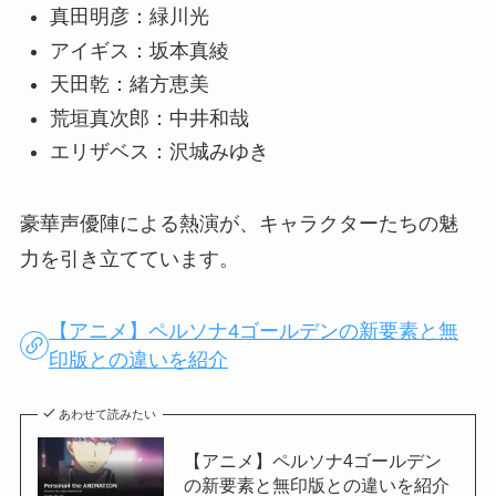
真田明彦：緑川光
アイギス：坂本真綾
天田乾：緒方恵美
荒垣真次郎：中井和哉
エリザベス：沢城みゆき
豪華声優陣による熱演が、キャラクターたちの魅
力を引き立てています。
【アニメ】ペルソナ4ゴールデンの新要素と無
印版との違いを紹介
あわせて読みたい
【アニメ】ペルソナ4ゴールデン
の新要素と無印版との違いを紹介