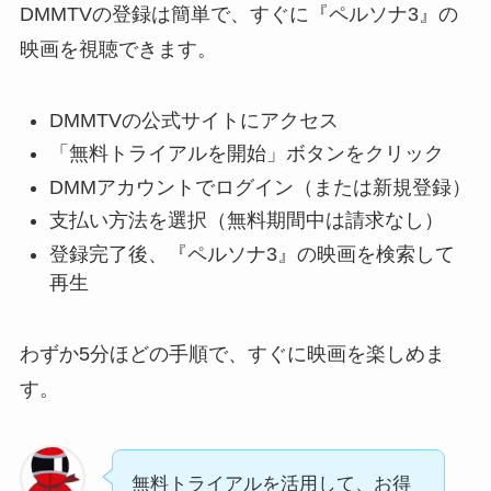
DMMTVの登録は簡単で、すぐに『ペルソナ3』の
映画を視聴できます。
DMMTVの公式サイトにアクセス
「無料トライアルを開始」ボタンをクリック
DMMアカウントでログイン（または新規登録）
支払い方法を選択（無料期間中は請求なし）
登録完了後、『ペルソナ3』の映画を検索して
再生
わずか5分ほどの手順で、すぐに映画を楽しめま
す。
無料トライアルを活用して、お得