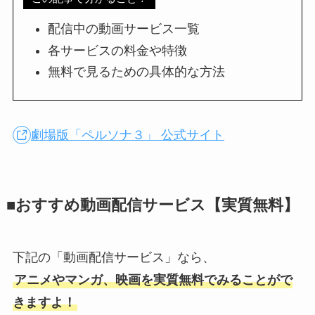
配信中の動画サービス一覧
各サービスの料金や特徴
無料で見るための具体的な方法
劇場版「ペルソナ３」 公式サイト
■おすすめ動画配信サービス【実質無料】
下記の「動画配信サービス」なら、
アニメやマンガ、映画を実質無料でみることがで
きますよ！