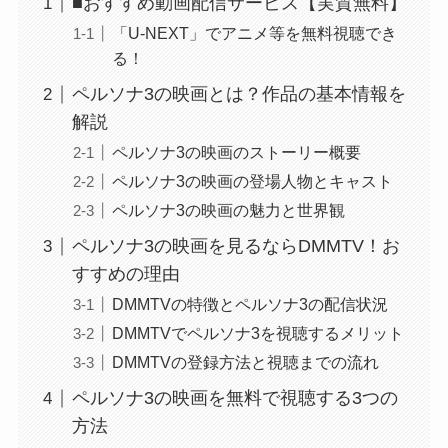
■おすすめ動画配信サービス【実質無料】
「U-NEXT」でアニメ等を無料視聴でき
る！
ペルソナ3の映画とは？作品の基本情報を
解説
ペルソナ3の映画のストーリー概要
ペルソナ3の映画の登場人物とキャスト
ペルソナ3の映画の魅力と世界観
ペルソナ3の映画を見るならDMMTV！お
すすめの理由
DMMTVの特徴とペルソナ3の配信状況
DMMTVでペルソナ3を視聴するメリット
DMMTVの登録方法と視聴までの流れ
ペルソナ3の映画を無料で視聴する3つの
方法