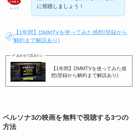
に視聴しましょう！
レッド
【1年間】DMMTVを使ってみた感想(登録から
解約まで解説あり)
あわせて読みたい
【1年間】DMMTVを使ってみた感
想(登録から解約まで解説あり)
ペルソナ3の映画を無料で視聴する3つの
方法