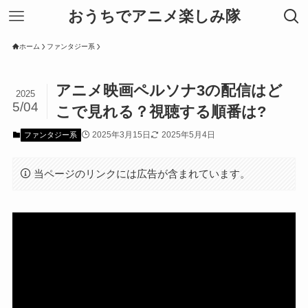
おうちでアニメ楽しみ隊
ホーム
ファンタジー系
アニメ映画ペルソナ3の配信はど
2025
5/04
こで見れる？視聴する順番は?
2025年3月15日
2025年5月4日
ファンタジー系
当ページのリンクには広告が含まれています。