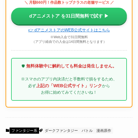
＼ 月額660円！作品数トップクラスの老舗サービス ／
dアニメストア を31日間無料で試す ▶
👉 dアニメストアのWEB公式サイトはこちら
※Web入会で31日間無料
（アプリ経由での入会は14日間無料となります）
無料体験中に解約しても料金は発生しません。
🛡️
※スマホのアプリ内決済だと手数料で損をするため、
上記の「WEB公式サイト」リンク
必ず
から
お得に始めてみてくださいね！
ファンタジー系
ダークファンタジー
バトル
漫画原作