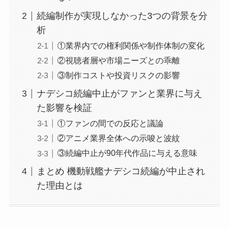
続編制作が実現しなかった3つの背景を分
析
①業界内での権利関係や制作体制の変化
②視聴者層や市場ニーズとの乖離
③制作コストや投資リスクの影響
ナデシコ続編中止がファンと業界に与え
た影響を検証
①ファンの間での反応と議論
②アニメ業界全体への示唆と波紋
③続編中止が90年代作品に与える意味
まとめ 機動戦艦ナデシコ続編が中止され
た理由とは