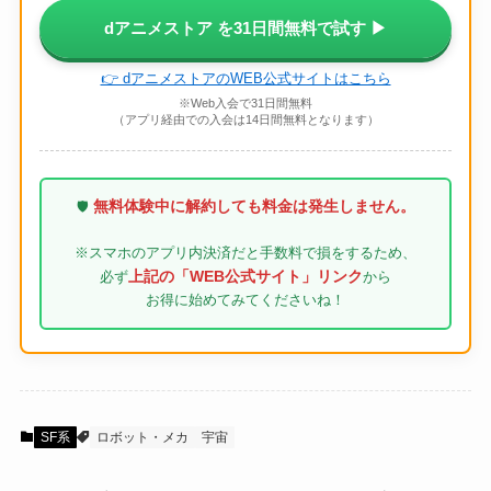
dアニメストア を31日間無料で試す ▶
👉 dアニメストアのWEB公式サイトはこちら
※Web入会で31日間無料
（アプリ経由での入会は14日間無料となります）
無料体験中に解約しても料金は発生しません。
🛡️
※スマホのアプリ内決済だと手数料で損をするため、
上記の「WEB公式サイト」リンク
必ず
から
お得に始めてみてくださいね！
SF系
ロボット・メカ
宇宙