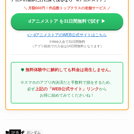
＼ 月額660円！作品数トップクラスの老舗サービス ／
dアニメストア を31日間無料で試す ▶
👉 dアニメストアのWEB公式サイトはこちら
※Web入会で31日間無料
（アプリ経由での入会は14日間無料となります）
無料体験中に解約しても料金は発生しません。
🛡️
※スマホのアプリ内決済だと手数料で損をするため、
上記の「WEB公式サイト」リンク
必ず
から
お得に始めてみてくださいね！
SF系
ガンダム