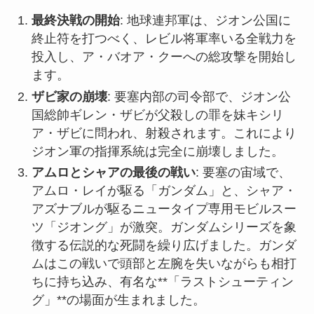
最終決戦の開始
: 地球連邦軍は、ジオン公国に
終止符を打つべく、レビル将軍率いる全戦力を
投入し、ア・バオア・クーへの総攻撃を開始し
ます。
ザビ家の崩壊
: 要塞内部の司令部で、ジオン公
国総帥ギレン・ザビが父殺しの罪を妹キシリ
ア・ザビに問われ、射殺されます。これにより
ジオン軍の指揮系統は完全に崩壊しました。
アムロとシャアの最後の戦い
: 要塞の宙域で、
アムロ・レイが駆る「ガンダム」と、シャア・
アズナブルが駆るニュータイプ専用モビルスー
ツ「ジオング」が激突。ガンダムシリーズを象
徴する伝説的な死闘を繰り広げました。ガンダ
ムはこの戦いで頭部と左腕を失いながらも相打
ちに持ち込み、有名な**「ラストシューティン
グ」**の場面が生まれました。