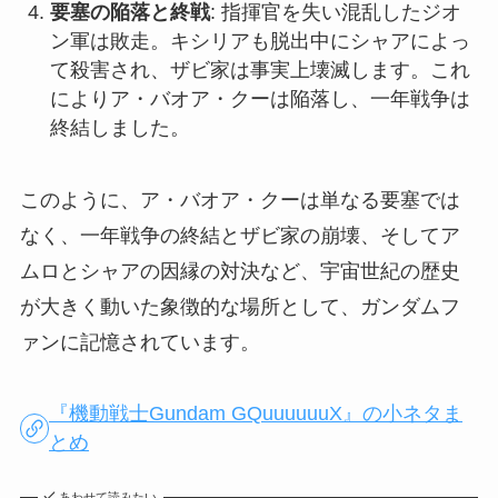
要塞の陥落と終戦
: 指揮官を失い混乱したジオ
ン軍は敗走。キシリアも脱出中にシャアによっ
て殺害され、ザビ家は事実上壊滅します。これ
によりア・バオア・クーは陥落し、一年戦争は
終結しました。
このように、ア・バオア・クーは単なる要塞では
なく、一年戦争の終結とザビ家の崩壊、そしてア
ムロとシャアの因縁の対決など、宇宙世紀の歴史
が大きく動いた象徴的な場所として、ガンダムフ
ァンに記憶されています。
『機動戦士Gundam GQuuuuuuX』の小ネタま
とめ
あわせて読みたい