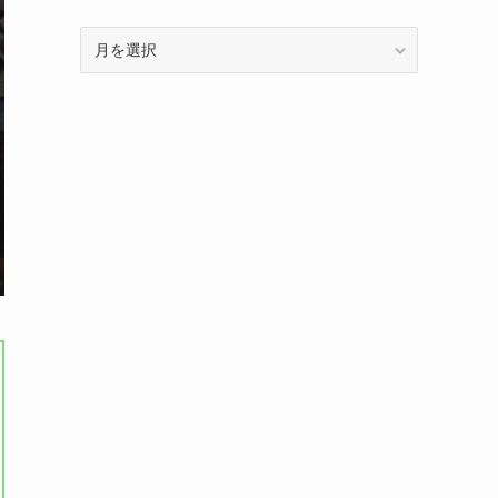
ア
ー
カ
イ
ブ