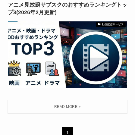
アニメ見放題サブスクのおすすめランキングトッ
プ3(2026年2月更新)
動画配信サービス
1