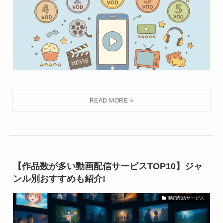
【作品数が多い動画配信サービスTOP10】ジャ
ンル別おすすめも紹介!
動画配信サービス