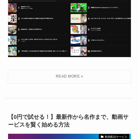
【0円で試せる！】最新作から名作まで、動画サ
ービスを賢く始める方法
動画配信サービス