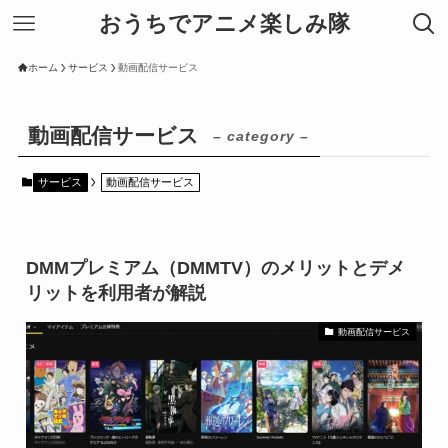
おうちでアニメ楽しみ隊
ホーム
サービス
動画配信サービス
動画配信サービス
– category –
サービス
動画配信サービス
DMMプレミアム（DMMTV）のメリットとデメ
リットを利用者が解説
動画配信サービス