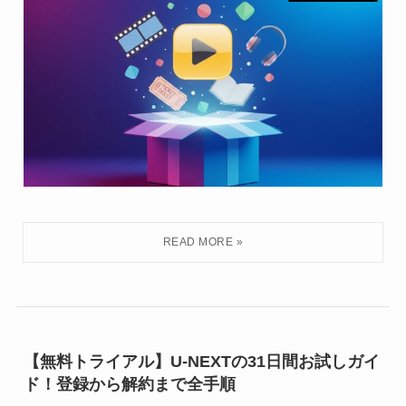
【無料トライアル】U-NEXTの31日間お試しガイ
ド！登録から解約まで全手順