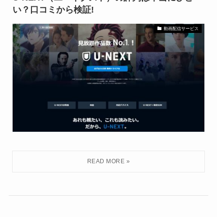
い？口コミから検証!
動画配信サービス