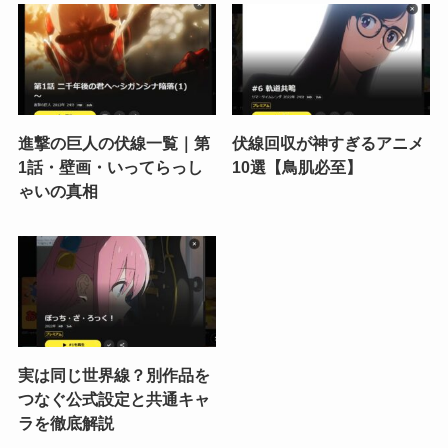
進撃の巨人の伏線一覧｜第
伏線回収が神すぎるアニメ
1話・壁画・いってらっし
10選【鳥肌必至】
ゃいの真相
実は同じ世界線？別作品を
つなぐ公式設定と共通キャ
ラを徹底解説